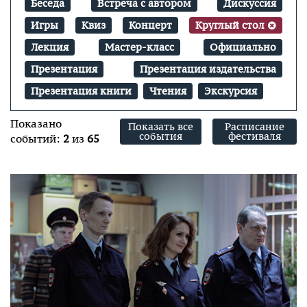
Беседа
Встреча с автором
Дискуссия
Игры
Квиз
Концерт
Круглый стол
Лекция
Мастер-класс
Официально
Презентация
Презентация издательства
Презентация книги
Чтения
Экскурсия
Показано
Показать все
Расписание
события
фестиваля
событий:
2
из
65