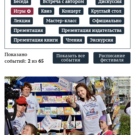
Беседа
Встреча с автором
Дискуссия
Игры
Квиз
Концерт
Круглый стол
Лекция
Мастер-класс
Официально
Презентация
Презентация издательства
Презентация книги
Чтения
Экскурсия
Показано
Показать все
Расписание
события
фестиваля
событий:
2
из
65