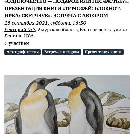
«ОДИНОЧЕСТВО — ПОДАРОК ИЛИ НЕСЧАСТЬЕ?».
ПРЕЗЕНТАЦИЯ КНИГИ «ТИМОФЕЙ: БЛОКНОТ.
ИРКА: СКЕТЧБУК». ВСТРЕЧА С АВТОРОМ
25
сентября
2021
,
суббота
,
16:30
Лекторий № 3
, Амурская область, Благовещенск, улица
Ленина, 108А
С участием:
Автограф-сессия
Встреча с автором
Презентация книги