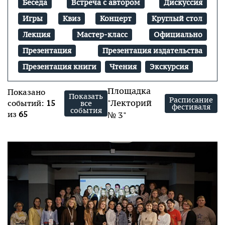
Беседа
Встреча с автором
Дискуссия
Игры
Квиз
Концерт
Круглый стол
Лекция
Мастер-класс
Официально
Презентация
Презентация издательства
Презентация книги
Чтения
Экскурсия
Площадка
Показано
Показать
Расписание
"Лекторий
событий:
15
все
фестиваля
события
из
65
№ 3"