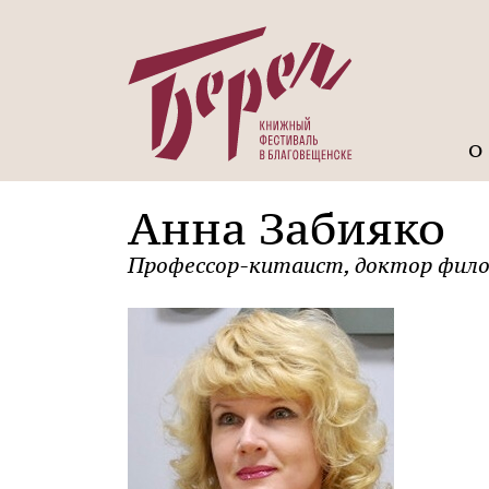
О
Анна Забияко
Профессор-китаист, доктор фило